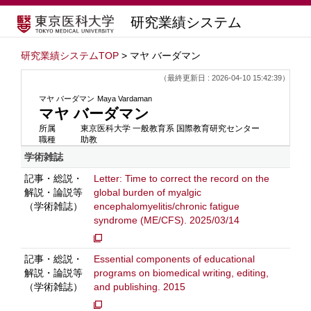
研究業績システム
研究業績システムTOP
> マヤ バーダマン
（最終更新日 : 2026-04-10 15:42:39）
マヤ バーダマン
Maya Vardaman
マヤ バーダマン
所属
東京医科大学 一般教育系 国際教育研究センター
職種
助教
学術雑誌
記事・総説・
Letter: Time to correct the record on the
解説・論説等
global burden of myalgic
（学術雑誌）
encephalomyelitis/chronic fatigue
syndrome (ME/CFS). 2025/03/14
記事・総説・
Essential components of educational
解説・論説等
programs on biomedical writing, editing,
（学術雑誌）
and publishing. 2015