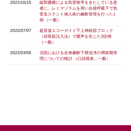
2022/10/15
縦郭腫瘍による気管狭窄をきたしている患
者に、レミマゾラムを用い自発呼吸下で気
管支ステント挿入術の麻酔管理を行った1
例
（一般）
2022/07/07
超音波エコーガイド下上神経節ブロック
（頭長筋注入法）で嗄声を生じた3症例
（一般）
2022/03/05
当院における全身麻酔下肺洗浄の周術期管
理についての検討
（口頭発表，一般）