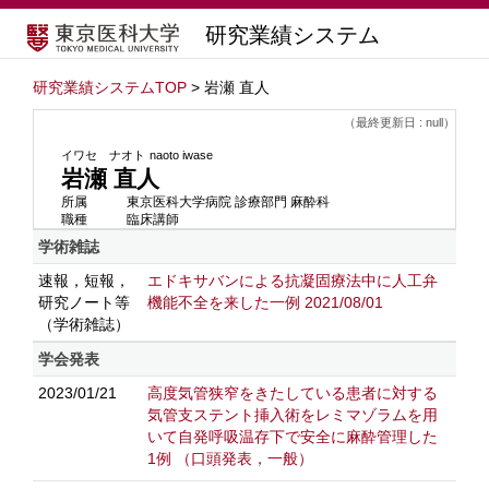
研究業績システム
研究業績システムTOP
> 岩瀬 直人
（最終更新日 : null）
イワセ ナオト
naoto iwase
岩瀬 直人
所属
東京医科大学病院 診療部門 麻酔科
職種
臨床講師
学術雑誌
速報，短報，
エドキサバンによる抗凝固療法中に人工弁
研究ノート等
機能不全を来した一例 2021/08/01
（学術雑誌）
学会発表
2023/01/21
高度気管狭窄をきたしている患者に対する
気管支ステント挿入術をレミマゾラムを用
いて自発呼吸温存下で安全に麻酔管理した
1例
（口頭発表，一般）