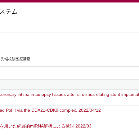
ステム
 先端核酸医療講座
oronary intima in autopsy tissues after sirolimus-eluting stent implanta
ed Pol II via the DDX21-CDK9 complex. 2022/04/12
いた網羅的miRNA解析による検討 2022/03