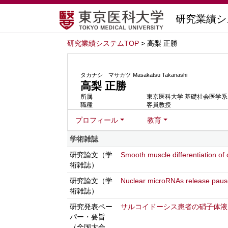
研究業績シ
研究業績システムTOP
> 高梨 正勝
タカナシ マサカツ
Masakatsu Takanashi
高梨 正勝
所属
東京医科大学 基礎社会医学系
職種
客員教授
プロフィール
教育
学術雑誌
研究論文（学
Smooth muscle differentiation of c
術雑誌）
研究論文（学
Nuclear microRNAs release paus
術雑誌）
研究発表ペー
サルコイドーシス患者の硝子体液を用
パー・要旨
（全国大会，