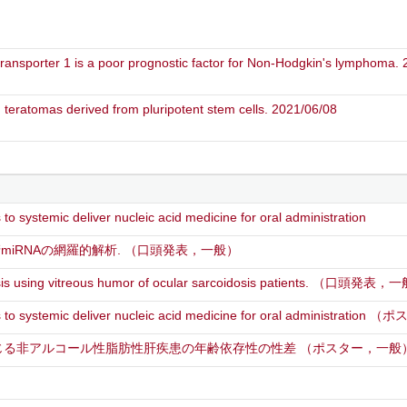
transporter 1 is a poor prognostic factor for Non-Hodgkin's lymphoma.
in teratomas derived from pluripotent stem cells. 2021/06/08
to systemic deliver nucleic acid medicine for oral administration
miRNAの網羅的解析.
（口頭発表，一般）
 using vitreous humor of ocular sarcoidosis patients.
（口頭発表，一
 to systemic deliver nucleic acid medicine for oral administration
（ポ
に生じる非アルコール性脂肪性肝疾患の年齢依存性の性差
（ポスター，一般