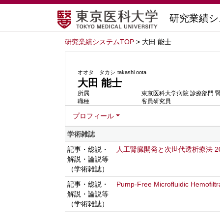
研究業績シ
研究業績システムTOP
> 大田 能士
オオタ タカシ
takashi oota
大田 能士
所属
東京医科大学病院 診療部門 
職種
客員研究員
プロフィール
学術雑誌
記事・総説・
人工腎臓開発と次世代透析療法 202
解説・論説等
（学術雑誌）
記事・総説・
Pump-Free Microfluidic Hemofiltr
解説・論説等
（学術雑誌）