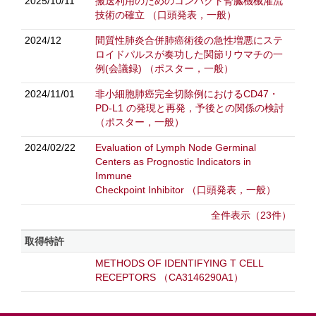
2025/10/11
搬送利用のためのコンパクト腎臓機械灌流
技術の確立
（口頭発表，一般）
2024/12
間質性肺炎合併肺癌術後の急性増悪にステ
ロイドパルスが奏功した関節リウマチの一
例(会議録)
（ポスター，一般）
2024/11/01
非小細胞肺癌完全切除例におけるCD47・
PD-L1 の発現と再発，予後との関係の検討
（ポスター，一般）
2024/02/22
Evaluation of Lymph Node Germinal
Centers as Prognostic Indicators in
Immune
Checkpoint Inhibitor
（口頭発表，一般）
全件表示（23件）
取得特許
METHODS OF IDENTIFYING T CELL
RECEPTORS （CA3146290A1）