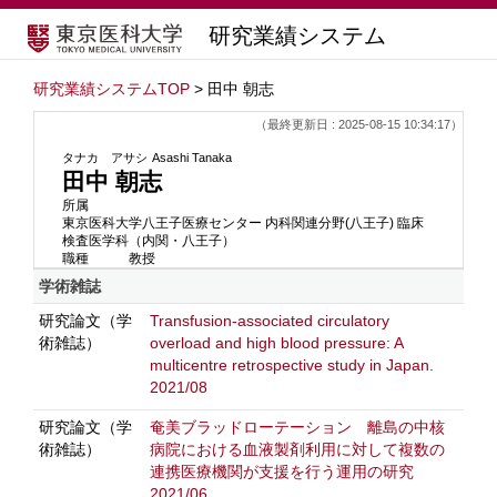
研究業績システム
研究業績システムTOP
> 田中 朝志
（最終更新日 : 2025-08-15 10:34:17）
タナカ アサシ
Asashi Tanaka
田中 朝志
所属
東京医科大学八王子医療センター 内科関連分野(八王子) 臨床
検査医学科（内関・八王子）
職種
教授
学術雑誌
研究論文（学
Transfusion-associated circulatory
術雑誌）
overload and high blood pressure: A
multicentre retrospective study in Japan.
2021/08
研究論文（学
奄美ブラッドローテーション 離島の中核
術雑誌）
病院における血液製剤利用に対して複数の
連携医療機関が支援を行う運用の研究
2021/06