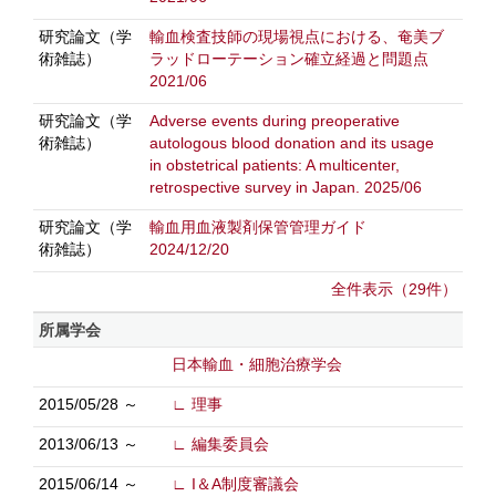
研究論文（学
輸血検査技師の現場視点における、奄美ブ
術雑誌）
ラッドローテーション確立経過と問題点
2021/06
研究論文（学
Adverse events during preoperative
術雑誌）
autologous blood donation and its usage
in obstetrical patients: A multicenter,
retrospective survey in Japan. 2025/06
研究論文（学
輸血用血液製剤保管管理ガイド
術雑誌）
2024/12/20
全件表示（29件）
所属学会
日本輸血・細胞治療学会
2015/05/28 ～
∟ 理事
2013/06/13 ～
∟ 編集委員会
2015/06/14 ～
∟ I＆A制度審議会