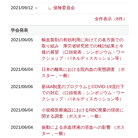
2021/09/12 ～
∟ 保険委員会
全件表示（8件）
学会発表
2021/06/05
輸血製剤の有効利用に向けての各方面での
取り組み 厚労省研究班での検討結果と今
後の展望
（口頭発表，シンポジウム・ワー
クショップ・パネルディスカッション等）
2021/06/04
日本の離島における院内血の実態調査
（ポ
スター，一般）
2021/06/06
新I&A制度のプログラムとCOVID-19流行下
での対応
（口頭発表，シンポジウム・ワー
クショップ・パネルディスカッション等）
2021/06/04
小規模医療施設におけるRBC廃棄の現状に
関する調査
（ポスター，一般）
2021/06/04
振動による赤血球液の溶血への影響
（ポス
ター，一般）