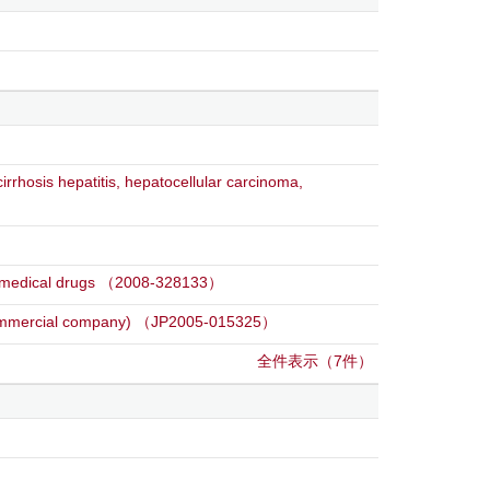
irrhosis hepatitis, hepatocellular carcinoma,
 of medical drugs （2008-328133）
to commercial company) （JP2005-015325）
全件表示（7件）