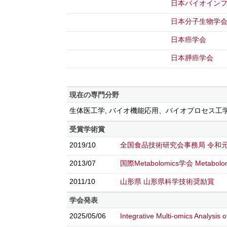
日本バイオイン
日本分子生物学
日本癌学会
日本膵癌学会
現在の専門分野
生体医工学, バイオ機能応用、バイオプロセス工
受賞学術賞
2019/10
全国食品技術研究会事務局 令和
2013/07
国際Metabolomics学会 Metabolo
2011/10
山形県 山形県科学技術奨励賞
学会発表
2025/05/06
Integrative Multi-omics Analysis