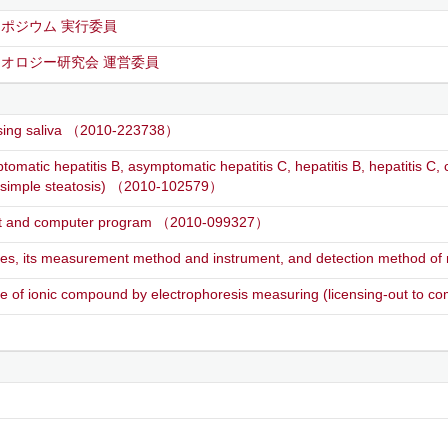
ポジウム 実行委員
オロジー研究会 運営委員
 using saliva （2010-223738）
omatic hepatitis B, asymptomatic hepatitis C, hepatitis B, hepatitis C, c
nd simple steatosis) （2010-102579）
ment and computer program （2010-099327）
eases, its measurement method and instrument, and detection method
time of ionic compound by electrophoresis measuring (licensing-out 