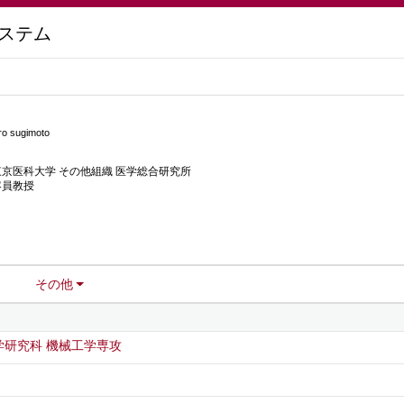
ステム
ro sugimoto
東京医科大学 その他組織 医学総合研究所
客員教授
その他
学研究科 機械工学専攻