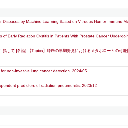
lar Diseases by Machine Learning Based on Vitreous Humor Immune Med
s of Early Radiation Cystitis in Patients With Prostate Cancer Undergo
して [各論] 【Topics】膵癌の早期発見におけるメタボロームの可能性 20
for non-invasive lung cancer detection. 2024/05
dependent predictors of radiation pneumonitis. 2023/12