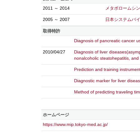
2011 ～ 2014
メタボロームシン
2005 ～ 2007
日本システムバイ
取得特許
Diagnosis of pancreatic cancer
2010/04/27
Diagnosis of liver diseases(asympt
nonalcoholic steatohepatitis, a
Prediction and training instru
Diagnostic marker for liver dis
Method of predicting traveling 
ホームページ
https://www.mip.tokyo-med.ac.jp/