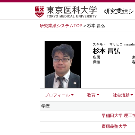
研究業績シ
研究業績システムTOP
> 杉本 昌弘
スギモト マサヒロ
masahi
杉本 昌弘
所属
職種
プロフィール
教育
社会活動
学歴
早稲田大学 理工
慶應義塾大学