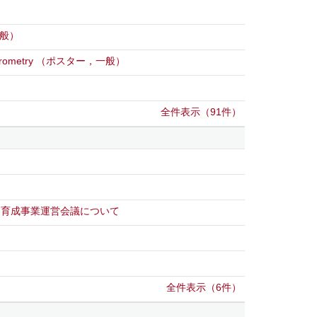
般）
trometry
（ポスター，一般）
全件表示（91件）
ト育成事業運営会議について
全件表示（6件）