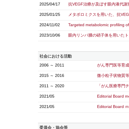
2025/04/17
抗VEGF治療が及ぼす眼内液代
2025/01/25
メタボロミクスを用いた、抗VE
2024/11/02
Targeted metabolomic profiling o
2023/10/06
眼内リンパ腫の硝子体を用いた
社会における活動
2006 ～ 2011
がん専門医等育
2015 ～ 2016
微小粒子状物質
2011 ～ 2020
「がん医療専門
2021/05
Editorial Board 
2021/05
Editorial Board ｍ
委員会・協会等