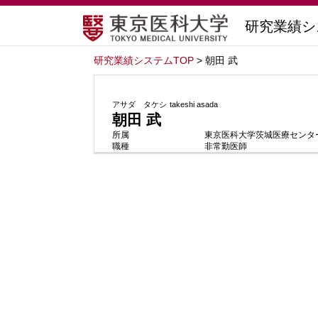
研究業績シ
研究業績システムTOP
> 朝田 武
アサダ タケシ
takeshi asada
朝田 武
所属
東京医科大学茨城医療センター
職種
非常勤医師