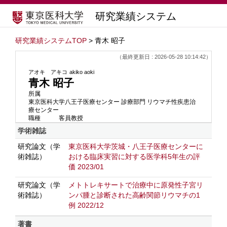
研究業績システム
研究業績システムTOP
> 青木 昭子
（最終更新日 : 2026-05-28 10:14:42）
アオキ アキコ
akiko aoki
青木 昭子
所属
東京医科大学八王子医療センター 診療部門 リウマチ性疾患治
療センター
職種
客員教授
学術雑誌
研究論文（学
東京医科大学茨城・八王子医療センターに
術雑誌）
おける臨床実習に対する医学科5年生の評
価 2023/01
研究論文（学
メトトレキサートで治療中に原発性子宮リ
術雑誌）
ンパ腫と診断された高齢関節リウマチの1
例 2022/12
著書