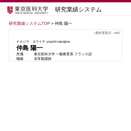
研究業績システム
研究業績システムTOP
> 仲島 陽一
（最終更新日 : null）
ナカジマ ヨウイチ
youichi nakajima
仲島 陽一
所属
東京医科大学 一般教育系 フランス語
職種
非常勤講師