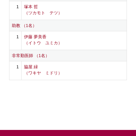
1
塚本 哲
（ツカモト テツ）
助教 （1名）
1
伊藤 夢美香
（イトウ ユミカ）
非常勤医師 （1名）
1
脇屋 緑
（ワキヤ ミドリ）