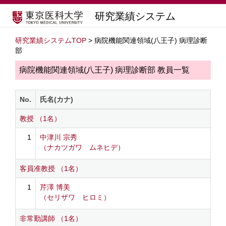
研究業績システム
研究業績システムTOP
> 病院機能関連領域(八王子) 病理診断
部
病院機能関連領域(八王子) 病理診断部 教員一覧
No.
氏名(カナ)
教授 （1名）
1
中津川 宗秀
（ナカツガワ ムネヒデ）
客員准教授 （1名）
1
芹澤 博美
（セリザワ ヒロミ）
非常勤講師 （1名）