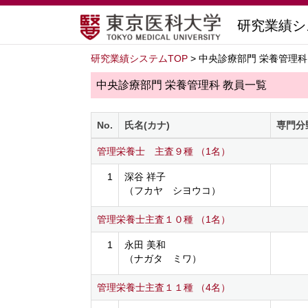
研究業績シ
研究業績システムTOP
> 中央診療部門 栄養管理科
中央診療部門 栄養管理科 教員一覧
No.
氏名(カナ)
専門分
管理栄養士 主査９種 （1名）
1
深谷 祥子
（フカヤ シヨウコ）
管理栄養士主査１０種 （1名）
1
永田 美和
（ナガタ ミワ）
管理栄養士主査１１種 （4名）