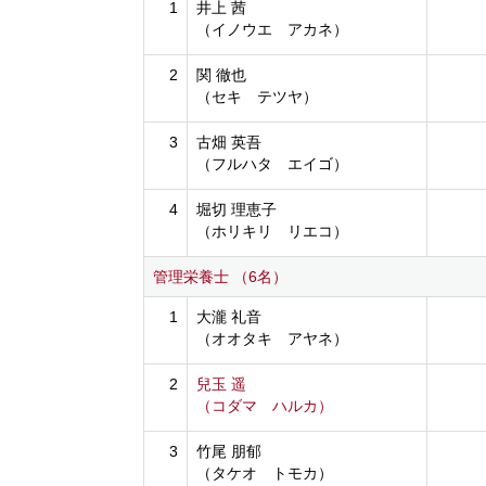
1
井上 茜
（イノウエ アカネ）
2
関 徹也
（セキ テツヤ）
3
古畑 英吾
（フルハタ エイゴ）
4
堀切 理恵子
（ホリキリ リエコ）
管理栄養士 （6名）
1
大瀧 礼音
（オオタキ アヤネ）
2
兒玉 遥
（コダマ ハルカ）
3
竹尾 朋郁
（タケオ トモカ）