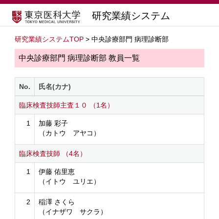
研究業績システム
研究業績システムTOP
> 中央診療部門 病理診断部
中央診療部門 病理診断部 教員一覧
No.
氏名(カナ)
臨床検査技師主査１０ （1名）
1
加藤 彩子
（カトウ アヤコ）
臨床検査技師 （4名）
1
伊藤 佑里恵
（イトウ ユリエ）
2
稲澤 さくら
（イナザワ サクラ）