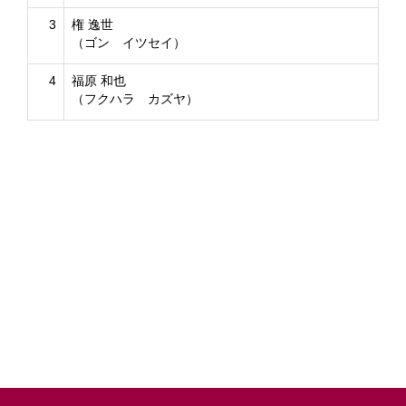
3
権 逸世
（ゴン イツセイ）
4
福原 和也
（フクハラ カズヤ）