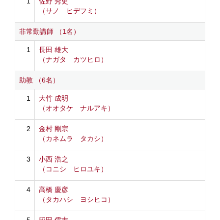
1
佐野 秀史
（サノ ヒデフミ）
非常勤講師 （1名）
1
長田 雄大
（ナガタ カツヒロ）
助教 （6名）
1
大竹 成明
（オオタケ ナルアキ）
2
金村 剛宗
（カネムラ タカシ）
3
小西 浩之
（コニシ ヒロユキ）
4
高橋 慶彦
（タカハシ ヨシヒコ）