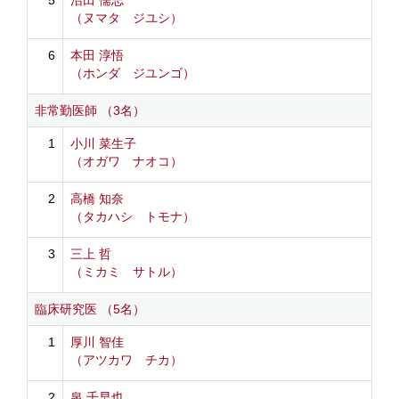
5
沼田 儒志
（ヌマタ ジユシ）
6
本田 淳悟
（ホンダ ジユンゴ）
非常勤医師 （3名）
1
小川 菜生子
（オガワ ナオコ）
2
高橋 知奈
（タカハシ トモナ）
3
三上 哲
（ミカミ サトル）
臨床研究医 （5名）
1
厚川 智佳
（アツカワ チカ）
2
泉 千早也