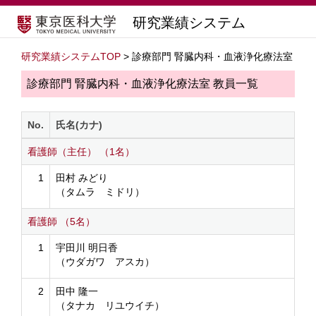
研究業績システム
研究業績システムTOP
> 診療部門 腎臓内科・血液浄化療法室
診療部門 腎臓内科・血液浄化療法室 教員一覧
No.
氏名(カナ)
看護師（主任） （1名）
1
田村 みどり
（タムラ ミドリ）
看護師 （5名）
1
宇田川 明日香
（ウダガワ アスカ）
2
田中 隆一
（タナカ リユウイチ）