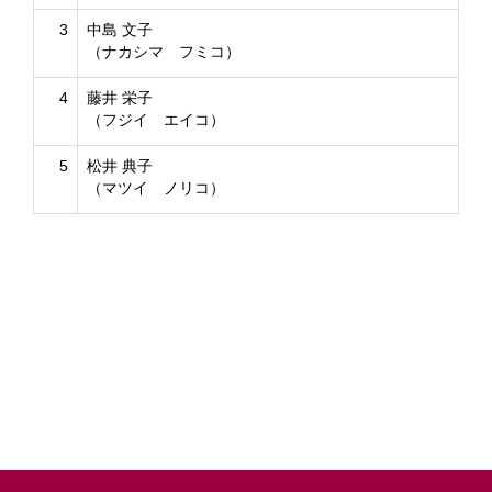
3
中島 文子
（ナカシマ フミコ）
4
藤井 栄子
（フジイ エイコ）
5
松井 典子
（マツイ ノリコ）