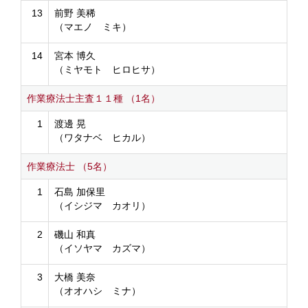
13
前野 美稀
（マエノ ミキ）
14
宮本 博久
（ミヤモト ヒロヒサ）
作業療法士主査１１種 （1名）
1
渡邊 晃
（ワタナベ ヒカル）
作業療法士 （5名）
1
石島 加保里
（イシジマ カオリ）
2
磯山 和真
（イソヤマ カズマ）
3
大橋 美奈
（オオハシ ミナ）