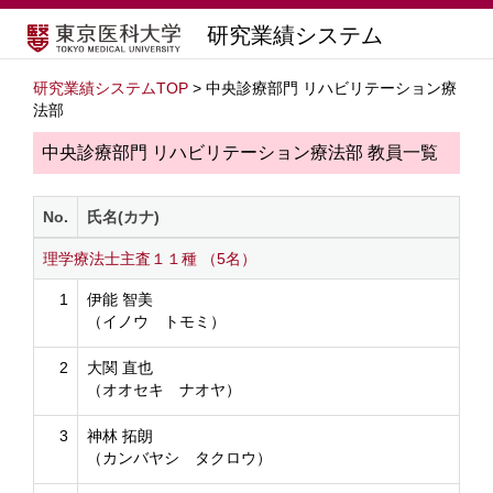
研究業績システム
研究業績システムTOP
> 中央診療部門 リハビリテーション療
法部
中央診療部門 リハビリテーション療法部 教員一覧
No.
氏名(カナ)
理学療法士主査１１種 （5名）
1
伊能 智美
（イノウ トモミ）
2
大関 直也
（オオセキ ナオヤ）
3
神林 拓朗
（カンバヤシ タクロウ）