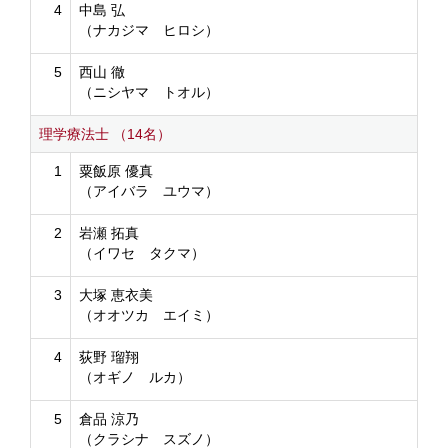
4
中島 弘
（ナカジマ ヒロシ）
5
西山 徹
（ニシヤマ トオル）
理学療法士 （14名）
1
粟飯原 優真
（アイバラ ユウマ）
2
岩瀬 拓真
（イワセ タクマ）
3
大塚 恵衣美
（オオツカ エイミ）
4
荻野 瑠翔
（オギノ ルカ）
5
倉品 涼乃
（クラシナ スズノ）