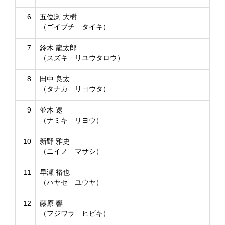
6
五位渕 大樹
（ゴイブチ タイキ）
7
鈴木 龍太郎
（スズキ リユウタロウ）
8
田中 良太
（タナカ リヨウタ）
9
並木 遼
（ナミキ リヨウ）
10
新野 雅史
（ニイノ マサシ）
11
早瀬 裕也
（ハヤセ ユウヤ）
12
藤原 響
（フジワラ ヒビキ）