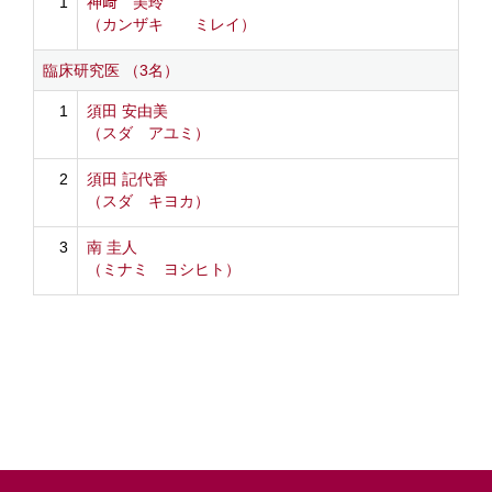
1
神﨑 美玲
（カンザキ ミレイ）
臨床研究医 （3名）
1
須田 安由美
（スダ アユミ）
2
須田 記代香
（スダ キヨカ）
3
南 圭人
（ミナミ ヨシヒト）