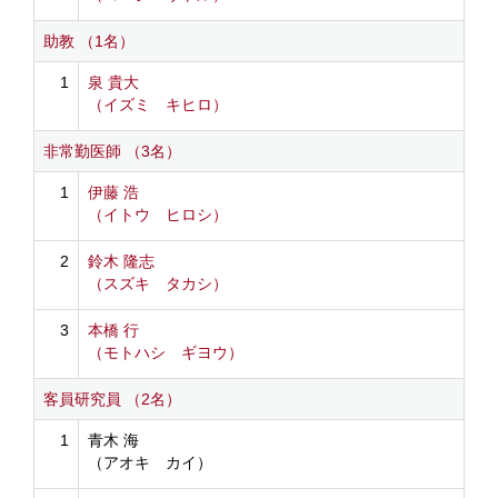
助教 （1名）
1
泉 貴大
（イズミ キヒロ）
非常勤医師 （3名）
1
伊藤 浩
（イトウ ヒロシ）
2
鈴木 隆志
（スズキ タカシ）
3
本橋 行
（モトハシ ギヨウ）
客員研究員 （2名）
1
青木 海
（アオキ カイ）