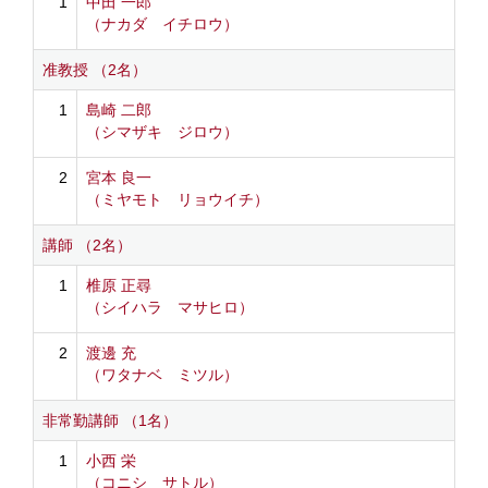
1
中田 一郎
（ナカダ イチロウ）
准教授 （2名）
1
島崎 二郎
（シマザキ ジロウ）
2
宮本 良一
（ミヤモト リョウイチ）
講師 （2名）
1
椎原 正尋
（シイハラ マサヒロ）
2
渡邊 充
（ワタナベ ミツル）
非常勤講師 （1名）
1
小西 栄
（コニシ サトル）