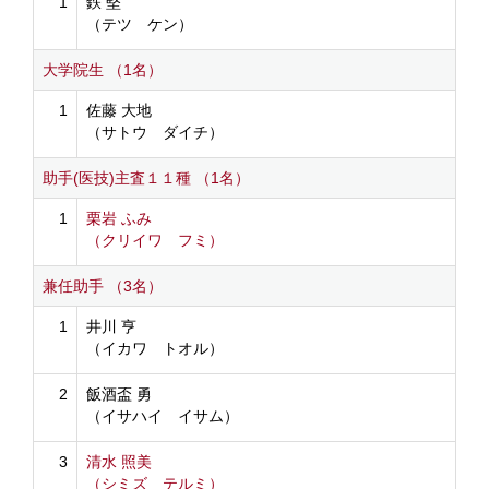
1
鉄 堅
（テツ ケン）
大学院生 （1名）
1
佐藤 大地
（サトウ ダイチ）
助手(医技)主査１１種 （1名）
1
栗岩 ふみ
（クリイワ フミ）
兼任助手 （3名）
1
井川 亨
（イカワ トオル）
2
飯酒盃 勇
（イサハイ イサム）
3
清水 照美
（シミズ テルミ）