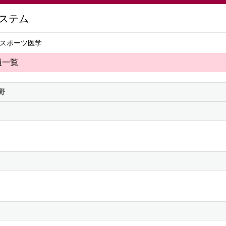
ステム
進スポーツ医学
員一覧
野