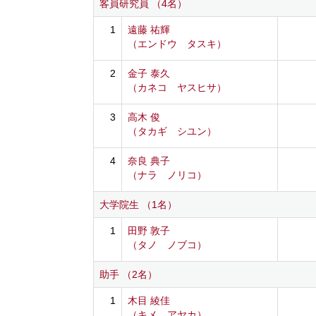
客員研究員 （4名）
1
遠藤 祐輝
（エンドウ タスキ）
2
金子 泰久
（カネコ ヤスヒサ）
3
高木 俊
（タカギ シユン）
4
奈良 典子
（ナラ ノリコ）
大学院生 （1名）
1
田野 敦子
（タノ ノブコ）
助手 （2名）
1
木目 綾佳
（キメ アヤカ）