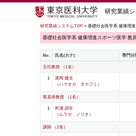
研究業績シ
研究業績システムTOP
> 基礎社会医学系 健康増
基礎社会医学系 健康増進スポーツ医学 教
No.
氏名(カナ)
専門分
主任教授 （1名）
1
濱岡 隆文
（ハマオカ タカフミ）
客員准教授 （1名）
1
村瀬 訓生
（ムラセ ノリオ）
講師 （2名）