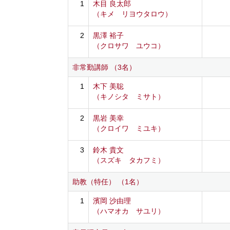
1
木目 良太郎
（キメ リヨウタロウ）
2
黒澤 裕子
（クロサワ ユウコ）
非常勤講師 （3名）
1
木下 美聡
（キノシタ ミサト）
2
黒岩 美幸
（クロイワ ミユキ）
3
鈴木 貴文
（スズキ タカフミ）
助教（特任） （1名）
1
濱岡 沙由理
（ハマオカ サユリ）