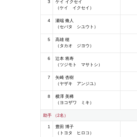
3
ケイ イクセイ
（ケイ イクセイ）
4
瀬端 脩人
（セバタ シユウト）
5
高雄 穂
（タカオ ジヨウ）
6
辻本 将寿
（ツジモト マサトシ）
7
矢崎 杏樹
（ヤザキ アンジユ）
8
横澤 美稀
（ヨコザワ ミキ）
助手 （2名）
1
豊田 博子
（トヨタ ヒロコ）