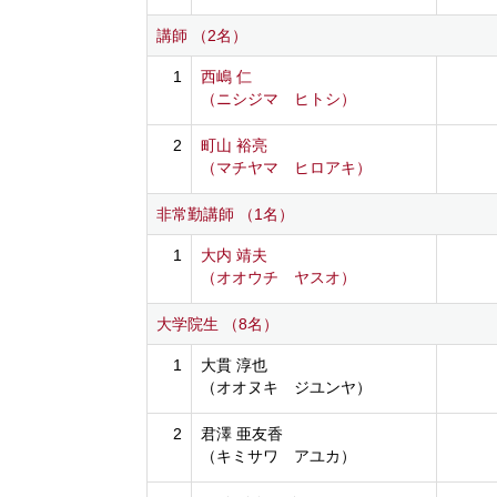
講師 （2名）
1
西嶋 仁
（ニシジマ ヒトシ）
2
町山 裕亮
（マチヤマ ヒロアキ）
非常勤講師 （1名）
1
大内 靖夫
（オオウチ ヤスオ）
大学院生 （8名）
1
大貫 淳也
（オオヌキ ジユンヤ）
2
君澤 亜友香
（キミサワ アユカ）