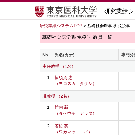
研究業績シ
研究業績システムTOP
> 基礎社会医学系 免疫学
基礎社会医学系 免疫学 教員一覧
No.
氏名(カナ)
専門分
主任教授 （1名）
1
横須賀 忠
（ヨコスカ タダシ）
准教授 （2名）
1
竹内 新
（タケウチ アラタ）
2
若松 英
（ワカマツ エイ）