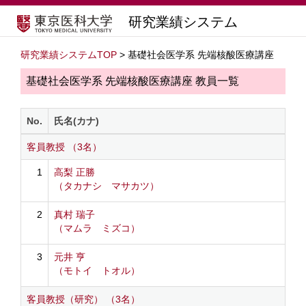
研究業績システム
研究業績システムTOP
> 基礎社会医学系 先端核酸医療講座
基礎社会医学系 先端核酸医療講座 教員一覧
No.
氏名(カナ)
客員教授 （3名）
1
高梨 正勝
（タカナシ マサカツ）
2
真村 瑞子
（マムラ ミズコ）
3
元井 亨
（モトイ トオル）
客員教授（研究） （3名）