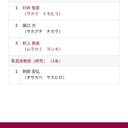
1
臼井 智彦
（ウスイ トモヒコ）
2
坂口 力
（サカグチ チカラ）
3
村上 善基
（ムラカミ ヨシキ）
客員准教授（研究） （1名）
1
刑部 安弘
（オサカベ ヤスヒロ）