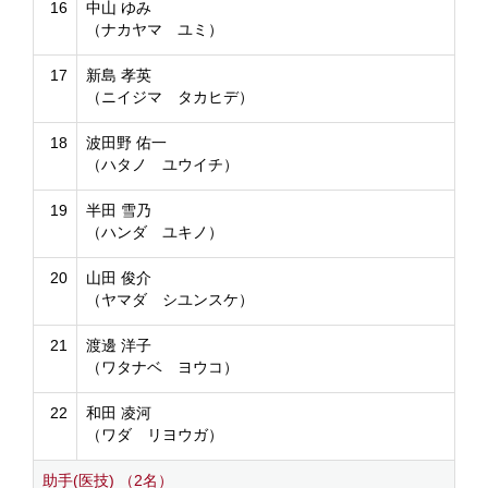
16
中山 ゆみ
（ナカヤマ ユミ）
17
新島 孝英
（ニイジマ タカヒデ）
18
波田野 佑一
（ハタノ ユウイチ）
19
半田 雪乃
（ハンダ ユキノ）
20
山田 俊介
（ヤマダ シユンスケ）
21
渡邊 洋子
（ワタナベ ヨウコ）
22
和田 凌河
（ワダ リヨウガ）
助手(医技) （2名）