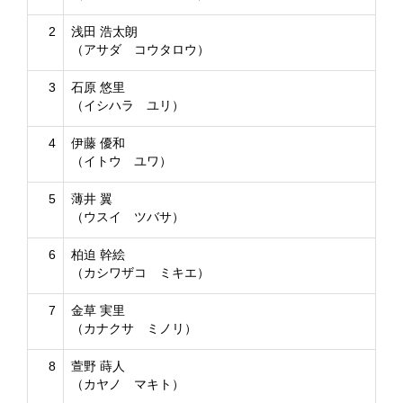
2
浅田 浩太朗
（アサダ コウタロウ）
3
石原 悠里
（イシハラ ユリ）
4
伊藤 優和
（イトウ ユワ）
5
薄井 翼
（ウスイ ツバサ）
6
柏迫 幹絵
（カシワザコ ミキエ）
7
金草 実里
（カナクサ ミノリ）
8
萱野 蒔人
（カヤノ マキト）