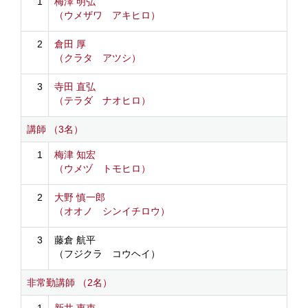
1
梅澤 明弘
（ウメザワ アキヒロ）
2
倉田 厚
（クラタ アツシ）
3
寺田 直弘
（テラダ ナオヒロ）
講師 （3名）
1
梅津 知宏
（ウメヅ トモヒロ）
2
大野 慎一郎
（オオノ シンイチロウ）
3
藤倉 航平
（フジクラ コウヘイ）
非常勤講師 （2名）