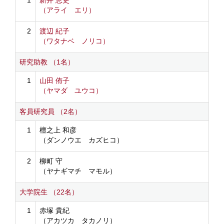
1
新井 恵吏
（アライ エリ）
2
渡辺 紀子
（ワタナベ ノリコ）
研究助教 （1名）
1
山田 侑子
（ヤマダ ユウコ）
客員研究員 （2名）
1
檀之上 和彦
（ダンノウエ カズヒコ）
2
柳町 守
（ヤナギマチ マモル）
大学院生 （22名）
1
赤塚 貴紀
（アカツカ タカノリ）