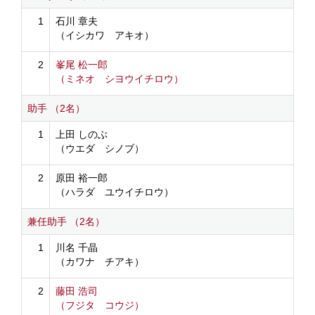
1
石川 章夫
（イシカワ アキオ）
2
峯尾 松一郎
（ミネオ シヨウイチロウ）
助手 （2名）
1
上田 しのぶ
（ウエダ シノブ）
2
原田 裕一郎
（ハラダ ユウイチロウ）
兼任助手 （2名）
1
川名 千晶
（カワナ チアキ）
2
藤田 浩司
（フジタ コウジ）