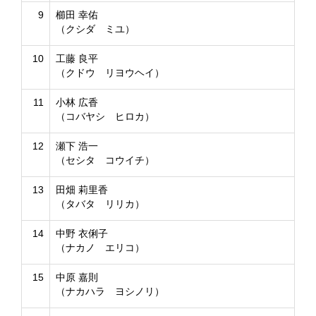
9
櫛田 幸佑
（クシダ ミユ）
10
工藤 良平
（クドウ リヨウヘイ）
11
小林 広香
（コバヤシ ヒロカ）
12
瀬下 浩一
（セシタ コウイチ）
13
田畑 莉里香
（タバタ リリカ）
14
中野 衣俐子
（ナカノ エリコ）
15
中原 嘉則
（ナカハラ ヨシノリ）