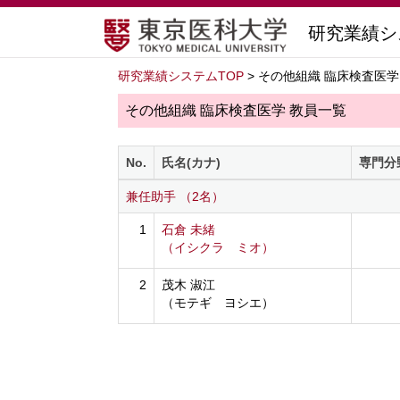
研究業績シ
研究業績システムTOP
> その他組織 臨床検査医学
その他組織 臨床検査医学 教員一覧
No.
氏名(カナ)
専門分
兼任助手 （2名）
1
石倉 未緒
（イシクラ ミオ）
2
茂木 淑江
（モテギ ヨシエ）