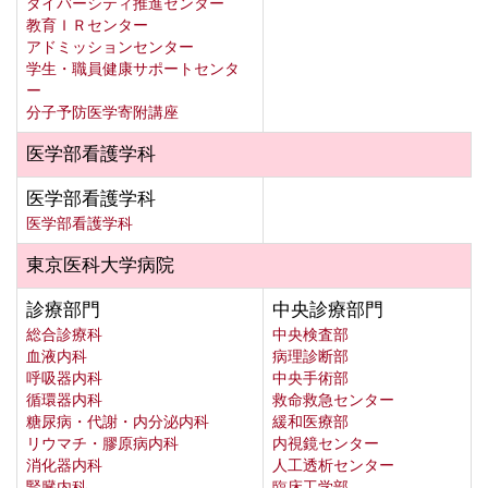
ダイバーシティ推進センター
教育ＩＲセンター
アドミッションセンター
学生・職員健康サポートセンタ
ー
分子予防医学寄附講座
医学部看護学科
医学部看護学科
医学部看護学科
東京医科大学病院
診療部門
中央診療部門
総合診療科
中央検査部
血液内科
病理診断部
呼吸器内科
中央手術部
循環器内科
救命救急センター
糖尿病・代謝・内分泌内科
緩和医療部
リウマチ・膠原病内科
内視鏡センター
消化器内科
人工透析センター
腎臓内科
臨床工学部