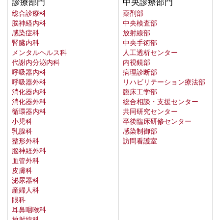
診療部門
中央診療部門
総合診療科
薬剤部
脳神経内科
中央検査部
感染症科
放射線部
腎臓内科
中央手術部
メンタルヘルス科
人工透析センター
代謝内分泌内科
内視鏡部
呼吸器内科
病理診断部
呼吸器外科
リハビリテーション療法部
消化器内科
臨床工学部
消化器外科
総合相談・支援センター
循環器内科
共同研究センター
小児科
卒後臨床研修センター
乳腺科
感染制御部
整形外科
訪問看護室
脳神経外科
血管外科
皮膚科
泌尿器科
産婦人科
眼科
耳鼻咽喉科
放射線科