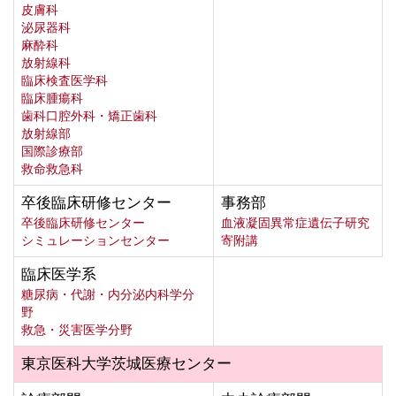
皮膚科
泌尿器科
麻酔科
放射線科
臨床検査医学科
臨床腫瘍科
歯科口腔外科・矯正歯科
放射線部
国際診療部
救命救急科
卒後臨床研修センター
事務部
卒後臨床研修センター
血液凝固異常症遺伝子研究
シミュレーションセンター
寄附講
臨床医学系
糖尿病・代謝・内分泌内科学分
野
救急・災害医学分野
東京医科大学茨城医療センター