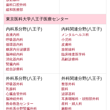
歯科口腔外科
緩和医療部
東京医科大学八王子医療センター
内科系分野(八王子)
内科関連分野(八王子)
血液内科
メンタルヘルス科
呼吸器内科
小児科
循環器内科
皮膚科
糖尿内分泌膠原
放射線科
脳神経内科
臨床検査医学科
消化器内科
高齢診療科
腎臓内科
総合診療科
外科系分野(八王子)
外科関連分野(八王子)
呼吸器外科
整形外科
乳腺科
眼科
心臓血管外科
泌尿器科
脳神経外科
耳鼻咽喉科・頭頸部外科
救命救急センター
産科・婦人科
外科系分野腎臓外科
麻酔科