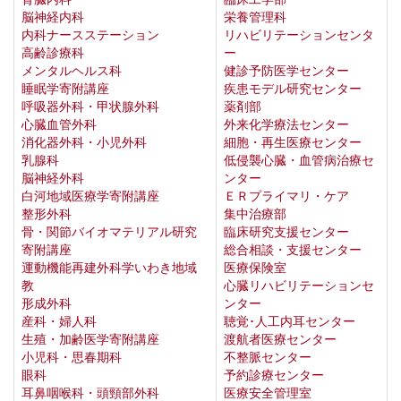
脳神経内科
栄養管理科
内科ナースステーション
リハビリテーションセンタ
高齢診療科
ー
メンタルヘルス科
健診予防医学センター
睡眠学寄附講座
疾患モデル研究センター
呼吸器外科・甲状腺外科
薬剤部
心臓血管外科
外来化学療法センター
消化器外科・小児外科
細胞・再生医療センター
乳腺科
低侵襲心臓・血管病治療セ
脳神経外科
ンター
白河地域医療学寄附講座
ＥＲプライマリ・ケア
整形外科
集中治療部
骨・関節バイオマテリアル研究
臨床研究支援センター
寄附講座
総合相談・支援センター
運動機能再建外科学いわき地域
医療保険室
教
心臓リハビリテーションセ
形成外科
ンター
産科・婦人科
聴覚･人工内耳センター
生殖・加齢医学寄附講座
渡航者医療センター
小児科・思春期科
不整脈センター
眼科
予約診療センター
耳鼻咽喉科・頭頸部外科
医療安全管理室