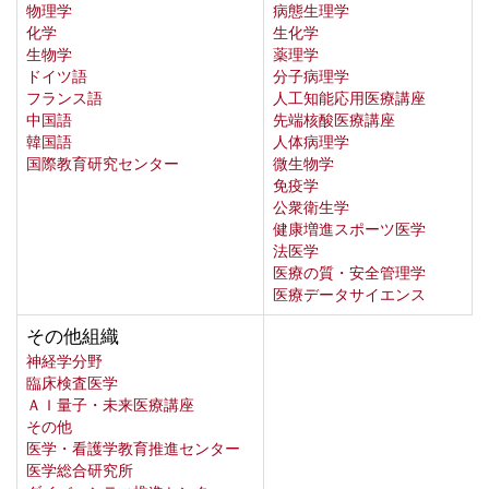
物理学
病態生理学
化学
生化学
生物学
薬理学
ドイツ語
分子病理学
フランス語
人工知能応用医療講座
中国語
先端核酸医療講座
韓国語
人体病理学
国際教育研究センター
微生物学
免疫学
公衆衛生学
健康増進スポーツ医学
法医学
医療の質・安全管理学
医療データサイエンス
その他組織
神経学分野
臨床検査医学
ＡＩ量子・未来医療講座
その他
医学・看護学教育推進センター
医学総合研究所