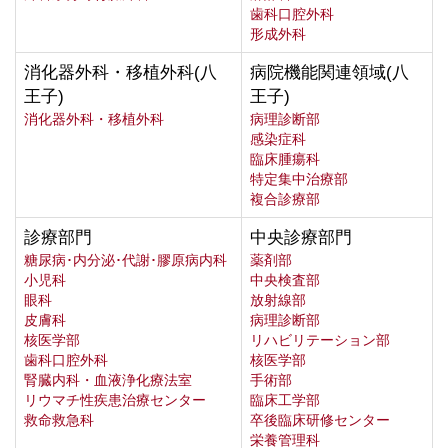
歯科口腔外科
形成外科
消化器外科・移植外科(八
病院機能関連領域(八
王子)
王子)
消化器外科・移植外科
病理診断部
感染症科
臨床腫瘍科
特定集中治療部
複合診療部
診療部門
中央診療部門
糖尿病･内分泌･代謝･膠原病内科
薬剤部
小児科
中央検査部
眼科
放射線部
皮膚科
病理診断部
核医学部
リハビリテーション部
歯科口腔外科
核医学部
腎臓内科・血液浄化療法室
手術部
リウマチ性疾患治療センター
臨床工学部
救命救急科
卒後臨床研修センター
栄養管理科