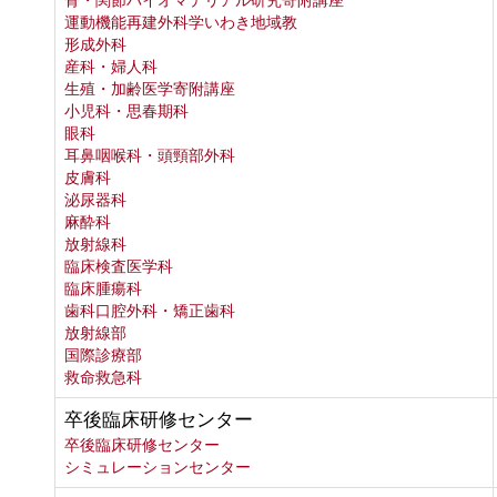
骨・関節バイオマテリアル研究寄附講座
運動機能再建外科学いわき地域教
形成外科
産科・婦人科
生殖・加齢医学寄附講座
小児科・思春期科
眼科
耳鼻咽喉科・頭頸部外科
皮膚科
泌尿器科
麻酔科
放射線科
臨床検査医学科
臨床腫瘍科
歯科口腔外科・矯正歯科
放射線部
国際診療部
救命救急科
卒後臨床研修センター
卒後臨床研修センター
シミュレーションセンター