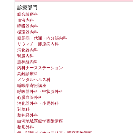
診療部門
総合診療科
血液内科
呼吸器内科
循環器内科
糖尿病・代謝・内分泌内科
リウマチ・膠原病内科
消化器内科
腎臓内科
脳神経内科
内科ナースステーション
高齢診療科
メンタルヘルス科
睡眠学寄附講座
呼吸器外科・甲状腺外科
心臓血管外科
消化器外科・小児外科
乳腺科
脳神経外科
白河地域医療学寄附講座
整形外科