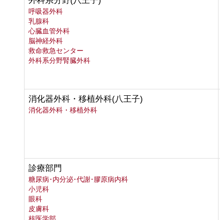
外科系分野(八王子)
呼吸器外科
乳腺科
心臓血管外科
脳神経外科
救命救急センター
外科系分野腎臓外科
消化器外科・移植外科(八王子)
消化器外科・移植外科
診療部門
糖尿病･内分泌･代謝･膠原病内科
小児科
眼科
皮膚科
核医学部