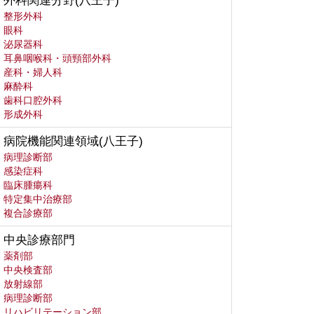
外科関連分野(八王子)
整形外科
眼科
泌尿器科
耳鼻咽喉科・頭頸部外科
産科・婦人科
麻酔科
歯科口腔外科
形成外科
病院機能関連領域(八王子)
病理診断部
感染症科
臨床腫瘍科
特定集中治療部
複合診療部
中央診療部門
薬剤部
中央検査部
放射線部
病理診断部
リハビリテーション部