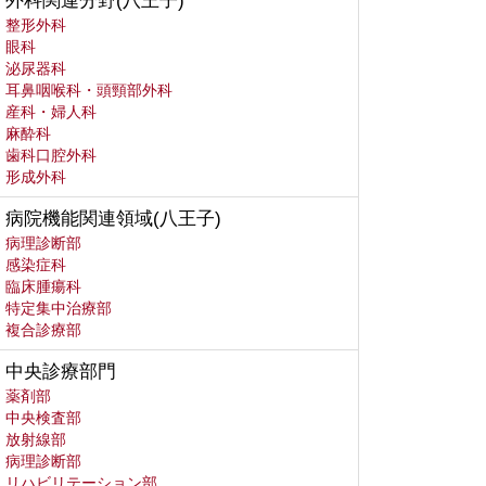
外科関連分野(八王子)
整形外科
眼科
泌尿器科
耳鼻咽喉科・頭頸部外科
産科・婦人科
麻酔科
歯科口腔外科
形成外科
病院機能関連領域(八王子)
病理診断部
感染症科
臨床腫瘍科
特定集中治療部
複合診療部
中央診療部門
薬剤部
中央検査部
放射線部
病理診断部
リハビリテーション部