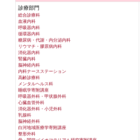
診療部門
総合診療科
血液内科
呼吸器内科
循環器内科
糖尿病・代謝・内分泌内科
リウマチ・膠原病内科
消化器内科
腎臓内科
脳神経内科
内科ナースステーション
高齢診療科
メンタルヘルス科
睡眠学寄附講座
呼吸器外科・甲状腺外科
心臓血管外科
消化器外科・小児外科
乳腺科
脳神経外科
白河地域医療学寄附講座
整形外科