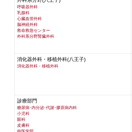
外科系分野(八王子)
呼吸器外科
乳腺科
心臓血管外科
脳神経外科
救命救急センター
外科系分野腎臓外科
消化器外科・移植外科(八王子)
消化器外科・移植外科
診療部門
糖尿病･内分泌･代謝･膠原病内科
小児科
眼科
皮膚科
核医学部