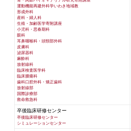
骨・関節バイオマテリアル研究寄附講座
運動機能再建外科学いわき地域教
形成外科
産科・婦人科
生殖・加齢医学寄附講座
小児科・思春期科
眼科
耳鼻咽喉科・頭頸部外科
皮膚科
泌尿器科
麻酔科
放射線科
臨床検査医学科
臨床腫瘍科
歯科口腔外科・矯正歯科
放射線部
国際診療部
救命救急科
卒後臨床研修センター
卒後臨床研修センター
シミュレーションセンター