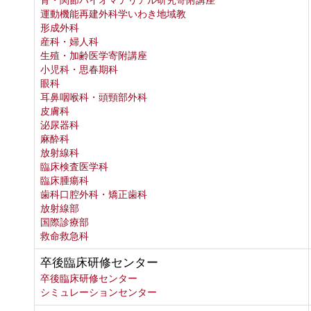
骨・関節バイオマテリアル研究寄附講座
運動機能再建外科学いわき地域教
形成外科
産科・婦人科
生殖・加齢医学寄附講座
小児科・思春期科
眼科
耳鼻咽喉科・頭頸部外科
皮膚科
泌尿器科
麻酔科
放射線科
臨床検査医学科
臨床腫瘍科
歯科口腔外科・矯正歯科
放射線部
国際診療部
救命救急科
卒後臨床研修センター
卒後臨床研修センター
シミュレーションセンター