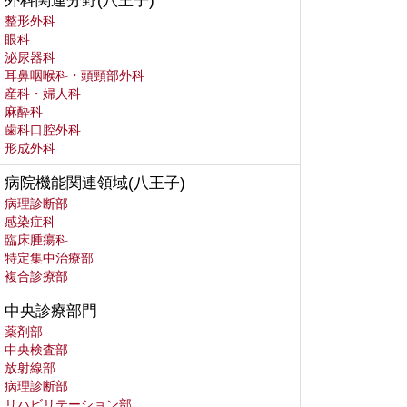
外科関連分野(八王子)
整形外科
眼科
泌尿器科
耳鼻咽喉科・頭頸部外科
産科・婦人科
麻酔科
歯科口腔外科
形成外科
病院機能関連領域(八王子)
病理診断部
感染症科
臨床腫瘍科
特定集中治療部
複合診療部
中央診療部門
薬剤部
中央検査部
放射線部
病理診断部
リハビリテーション部