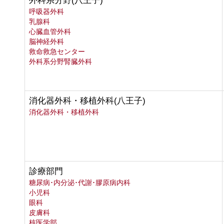
外科系分野(八王子)
呼吸器外科
乳腺科
心臓血管外科
脳神経外科
救命救急センター
外科系分野腎臓外科
消化器外科・移植外科(八王子)
消化器外科・移植外科
診療部門
糖尿病･内分泌･代謝･膠原病内科
小児科
眼科
皮膚科
核医学部