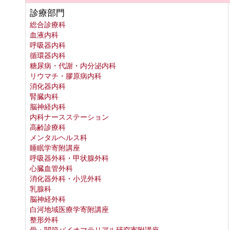
診療部門
総合診療科
血液内科
呼吸器内科
循環器内科
糖尿病・代謝・内分泌内科
リウマチ・膠原病内科
消化器内科
腎臓内科
脳神経内科
内科ナースステーション
高齢診療科
メンタルヘルス科
睡眠学寄附講座
呼吸器外科・甲状腺外科
心臓血管外科
消化器外科・小児外科
乳腺科
脳神経外科
白河地域医療学寄附講座
整形外科