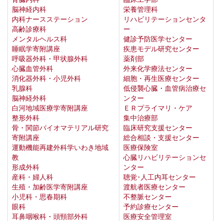
脳神経内科
栄養管理科
内科ナースステーション
リハビリテーションセンタ
高齢診療科
ー
メンタルヘルス科
健診予防医学センター
睡眠学寄附講座
疾患モデル研究センター
呼吸器外科・甲状腺外科
薬剤部
心臓血管外科
外来化学療法センター
消化器外科・小児外科
細胞・再生医療センター
乳腺科
低侵襲心臓・血管病治療セ
脳神経外科
ンター
白河地域医療学寄附講座
ＥＲプライマリ・ケア
整形外科
集中治療部
骨・関節バイオマテリアル研究
臨床研究支援センター
寄附講座
総合相談・支援センター
運動機能再建外科学いわき地域
医療保険室
教
心臓リハビリテーションセ
形成外科
ンター
産科・婦人科
聴覚･人工内耳センター
生殖・加齢医学寄附講座
渡航者医療センター
小児科・思春期科
不整脈センター
眼科
予約診療センター
耳鼻咽喉科・頭頸部外科
医療安全管理室