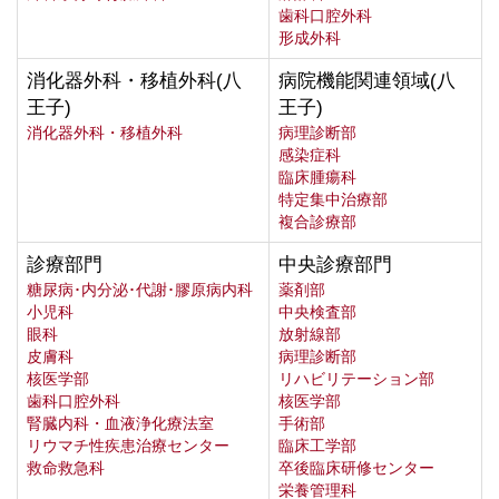
歯科口腔外科
形成外科
消化器外科・移植外科(八
病院機能関連領域(八
王子)
王子)
消化器外科・移植外科
病理診断部
感染症科
臨床腫瘍科
特定集中治療部
複合診療部
診療部門
中央診療部門
糖尿病･内分泌･代謝･膠原病内科
薬剤部
小児科
中央検査部
眼科
放射線部
皮膚科
病理診断部
核医学部
リハビリテーション部
歯科口腔外科
核医学部
腎臓内科・血液浄化療法室
手術部
リウマチ性疾患治療センター
臨床工学部
救命救急科
卒後臨床研修センター
栄養管理科