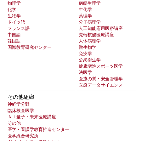
物理学
病態生理学
化学
生化学
生物学
薬理学
ドイツ語
分子病理学
フランス語
人工知能応用医療講座
中国語
先端核酸医療講座
韓国語
人体病理学
国際教育研究センター
微生物学
免疫学
公衆衛生学
健康増進スポーツ医学
法医学
医療の質・安全管理学
医療データサイエンス
その他組織
神経学分野
臨床検査医学
ＡＩ量子・未来医療講座
その他
医学・看護学教育推進センター
医学総合研究所