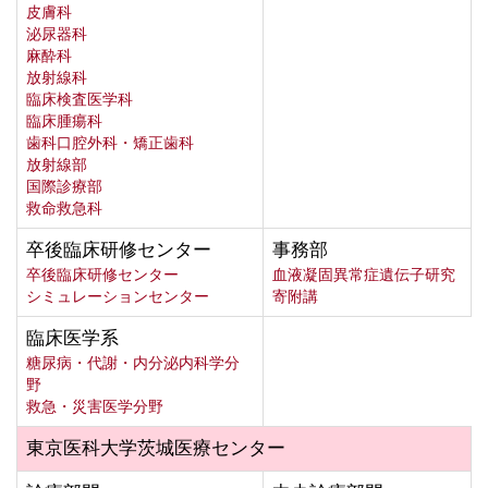
皮膚科
泌尿器科
麻酔科
放射線科
臨床検査医学科
臨床腫瘍科
歯科口腔外科・矯正歯科
放射線部
国際診療部
救命救急科
卒後臨床研修センター
事務部
卒後臨床研修センター
血液凝固異常症遺伝子研究
シミュレーションセンター
寄附講
臨床医学系
糖尿病・代謝・内分泌内科学分
野
救急・災害医学分野
東京医科大学茨城医療センター