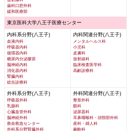
歯科口腔外科
緩和医療部
東京医科大学八王子医療センター
内科系分野(八王子)
内科関連分野(八王子)
血液内科
メンタルヘルス科
呼吸器内科
小児科
循環器内科
皮膚科
糖尿内分泌膠原
放射線科
脳神経内科
臨床検査医学科
消化器内科
高齢診療科
腎臓内科
総合診療科
外科系分野(八王子)
外科関連分野(八王子)
呼吸器外科
整形外科
乳腺科
眼科
心臓血管外科
泌尿器科
脳神経外科
耳鼻咽喉科・頭頸部外科
救命救急センター
産科・婦人科
外科系分野腎臓外科
麻酔科