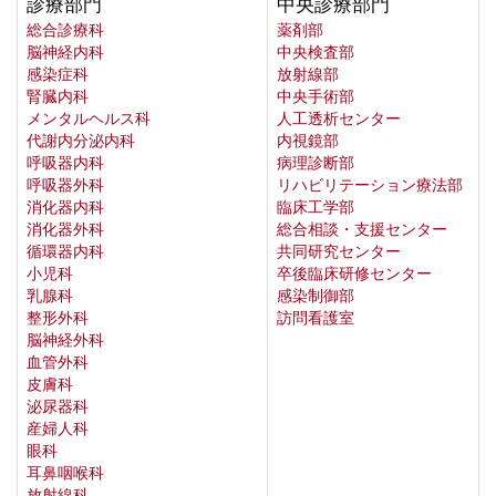
診療部門
中央診療部門
総合診療科
薬剤部
脳神経内科
中央検査部
感染症科
放射線部
腎臓内科
中央手術部
メンタルヘルス科
人工透析センター
代謝内分泌内科
内視鏡部
呼吸器内科
病理診断部
呼吸器外科
リハビリテーション療法部
消化器内科
臨床工学部
消化器外科
総合相談・支援センター
循環器内科
共同研究センター
小児科
卒後臨床研修センター
乳腺科
感染制御部
整形外科
訪問看護室
脳神経外科
血管外科
皮膚科
泌尿器科
産婦人科
眼科
耳鼻咽喉科
放射線科