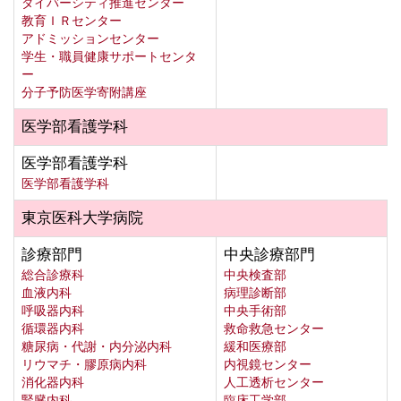
ダイバーシティ推進センター
教育ＩＲセンター
アドミッションセンター
学生・職員健康サポートセンタ
ー
分子予防医学寄附講座
医学部看護学科
医学部看護学科
医学部看護学科
東京医科大学病院
診療部門
中央診療部門
総合診療科
中央検査部
血液内科
病理診断部
呼吸器内科
中央手術部
循環器内科
救命救急センター
糖尿病・代謝・内分泌内科
緩和医療部
リウマチ・膠原病内科
内視鏡センター
消化器内科
人工透析センター
腎臓内科
臨床工学部