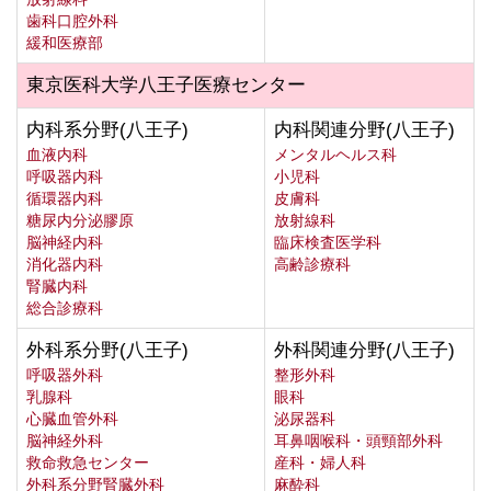
歯科口腔外科
緩和医療部
東京医科大学八王子医療センター
内科系分野(八王子)
内科関連分野(八王子)
血液内科
メンタルヘルス科
呼吸器内科
小児科
循環器内科
皮膚科
糖尿内分泌膠原
放射線科
脳神経内科
臨床検査医学科
消化器内科
高齢診療科
腎臓内科
総合診療科
外科系分野(八王子)
外科関連分野(八王子)
呼吸器外科
整形外科
乳腺科
眼科
心臓血管外科
泌尿器科
脳神経外科
耳鼻咽喉科・頭頸部外科
救命救急センター
産科・婦人科
外科系分野腎臓外科
麻酔科