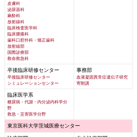
皮膚科
泌尿器科
麻酔科
放射線科
臨床検査医学科
臨床腫瘍科
歯科口腔外科・矯正歯科
放射線部
国際診療部
救命救急科
卒後臨床研修センター
事務部
卒後臨床研修センター
血液凝固異常症遺伝子研究
シミュレーションセンター
寄附講
臨床医学系
糖尿病・代謝・内分泌内科学分
野
救急・災害医学分野
東京医科大学茨城医療センター