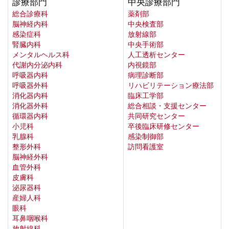
診療部門
中央診療部門
総合診療科
薬剤部
脳神経内科
中央検査部
感染症科
放射線部
腎臓内科
中央手術部
メンタルヘルス科
人工透析センター
代謝内分泌内科
内視鏡部
呼吸器内科
病理診断部
呼吸器外科
リハビリテーション療法部
消化器内科
臨床工学部
消化器外科
総合相談・支援センター
循環器内科
共同研究センター
小児科
卒後臨床研修センター
乳腺科
感染制御部
整形外科
訪問看護室
脳神経外科
血管外科
皮膚科
泌尿器科
産婦人科
眼科
耳鼻咽喉科
放射線科