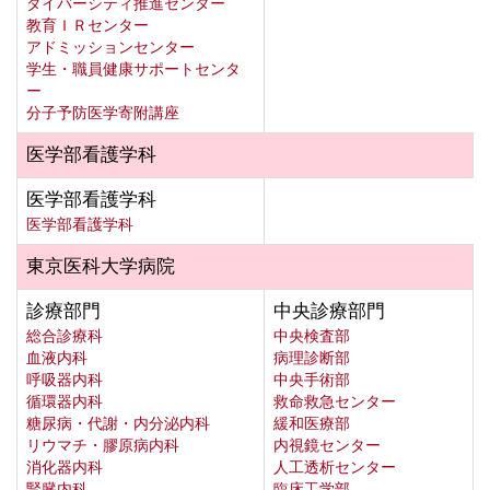
ダイバーシティ推進センター
教育ＩＲセンター
アドミッションセンター
学生・職員健康サポートセンタ
ー
分子予防医学寄附講座
医学部看護学科
医学部看護学科
医学部看護学科
東京医科大学病院
診療部門
中央診療部門
総合診療科
中央検査部
血液内科
病理診断部
呼吸器内科
中央手術部
循環器内科
救命救急センター
糖尿病・代謝・内分泌内科
緩和医療部
リウマチ・膠原病内科
内視鏡センター
消化器内科
人工透析センター
腎臓内科
臨床工学部