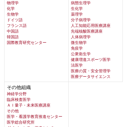
物理学
病態生理学
化学
生化学
生物学
薬理学
ドイツ語
分子病理学
フランス語
人工知能応用医療講座
中国語
先端核酸医療講座
韓国語
人体病理学
国際教育研究センター
微生物学
免疫学
公衆衛生学
健康増進スポーツ医学
法医学
医療の質・安全管理学
医療データサイエンス
その他組織
神経学分野
臨床検査医学
ＡＩ量子・未来医療講座
その他
医学・看護学教育推進センター
医学総合研究所