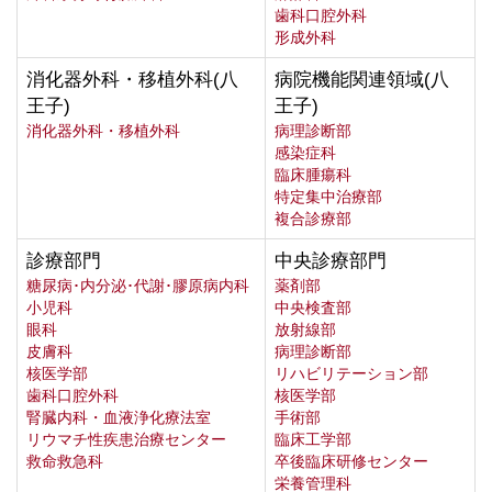
歯科口腔外科
形成外科
消化器外科・移植外科(八
病院機能関連領域(八
王子)
王子)
消化器外科・移植外科
病理診断部
感染症科
臨床腫瘍科
特定集中治療部
複合診療部
診療部門
中央診療部門
糖尿病･内分泌･代謝･膠原病内科
薬剤部
小児科
中央検査部
眼科
放射線部
皮膚科
病理診断部
核医学部
リハビリテーション部
歯科口腔外科
核医学部
腎臓内科・血液浄化療法室
手術部
リウマチ性疾患治療センター
臨床工学部
救命救急科
卒後臨床研修センター
栄養管理科