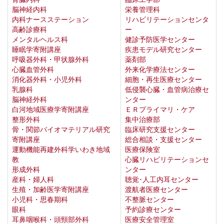
脳神経内科
栄養管理科
内科ナースステーション
リハビリテーションセンタ
高齢診療科
ー
メンタルヘルス科
健診予防医学センター
睡眠学寄附講座
疾患モデル研究センター
呼吸器外科・甲状腺外科
薬剤部
心臓血管外科
外来化学療法センター
消化器外科・小児外科
細胞・再生医療センター
乳腺科
低侵襲心臓・血管病治療セ
脳神経外科
ンター
白河地域医療学寄附講座
ＥＲプライマリ・ケア
整形外科
集中治療部
骨・関節バイオマテリアル研究
臨床研究支援センター
寄附講座
総合相談・支援センター
運動機能再建外科学いわき地域
医療保険室
教
心臓リハビリテーションセ
形成外科
ンター
産科・婦人科
聴覚･人工内耳センター
生殖・加齢医学寄附講座
渡航者医療センター
小児科・思春期科
不整脈センター
眼科
予約診療センター
耳鼻咽喉科・頭頸部外科
医療安全管理室