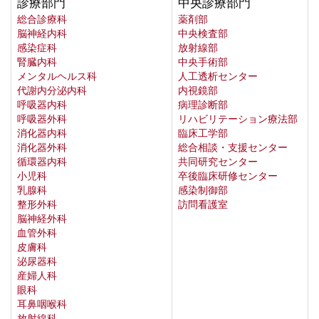
診療部門
中央診療部門
総合診療科
薬剤部
脳神経内科
中央検査部
感染症科
放射線部
腎臓内科
中央手術部
メンタルヘルス科
人工透析センター
代謝内分泌内科
内視鏡部
呼吸器内科
病理診断部
呼吸器外科
リハビリテーション療法部
消化器内科
臨床工学部
消化器外科
総合相談・支援センター
循環器内科
共同研究センター
小児科
卒後臨床研修センター
乳腺科
感染制御部
整形外科
訪問看護室
脳神経外科
血管外科
皮膚科
泌尿器科
産婦人科
眼科
耳鼻咽喉科
放射線科