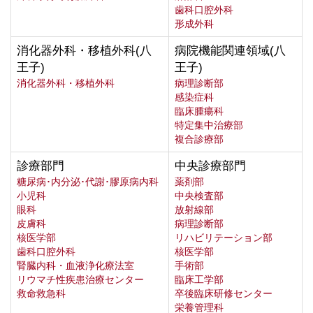
歯科口腔外科
形成外科
消化器外科・移植外科(八
病院機能関連領域(八
王子)
王子)
消化器外科・移植外科
病理診断部
感染症科
臨床腫瘍科
特定集中治療部
複合診療部
診療部門
中央診療部門
糖尿病･内分泌･代謝･膠原病内科
薬剤部
小児科
中央検査部
眼科
放射線部
皮膚科
病理診断部
核医学部
リハビリテーション部
歯科口腔外科
核医学部
腎臓内科・血液浄化療法室
手術部
リウマチ性疾患治療センター
臨床工学部
救命救急科
卒後臨床研修センター
栄養管理科