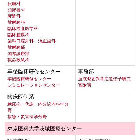
皮膚科
泌尿器科
麻酔科
放射線科
臨床検査医学科
臨床腫瘍科
歯科口腔外科・矯正歯科
放射線部
国際診療部
救命救急科
卒後臨床研修センター
事務部
卒後臨床研修センター
血液凝固異常症遺伝子研究
シミュレーションセンター
寄附講
臨床医学系
糖尿病・代謝・内分泌内科学分
野
救急・災害医学分野
東京医科大学茨城医療センター