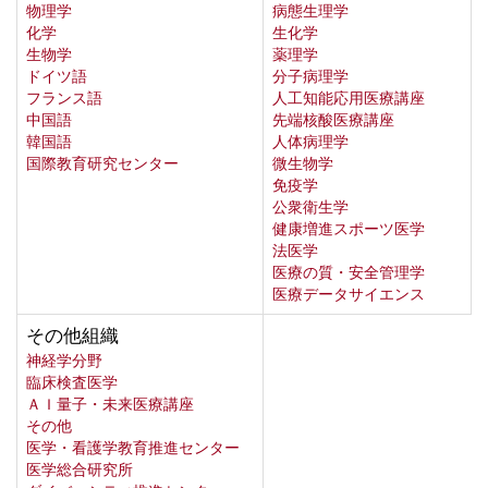
物理学
病態生理学
化学
生化学
生物学
薬理学
ドイツ語
分子病理学
フランス語
人工知能応用医療講座
中国語
先端核酸医療講座
韓国語
人体病理学
国際教育研究センター
微生物学
免疫学
公衆衛生学
健康増進スポーツ医学
法医学
医療の質・安全管理学
医療データサイエンス
その他組織
神経学分野
臨床検査医学
ＡＩ量子・未来医療講座
その他
医学・看護学教育推進センター
医学総合研究所