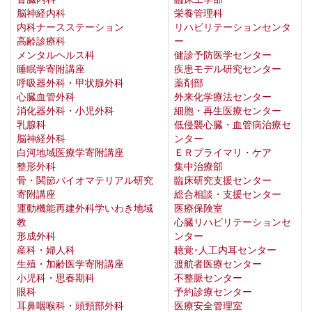
脳神経内科
栄養管理科
内科ナースステーション
リハビリテーションセンタ
高齢診療科
ー
メンタルヘルス科
健診予防医学センター
睡眠学寄附講座
疾患モデル研究センター
呼吸器外科・甲状腺外科
薬剤部
心臓血管外科
外来化学療法センター
消化器外科・小児外科
細胞・再生医療センター
乳腺科
低侵襲心臓・血管病治療セ
脳神経外科
ンター
白河地域医療学寄附講座
ＥＲプライマリ・ケア
整形外科
集中治療部
骨・関節バイオマテリアル研究
臨床研究支援センター
寄附講座
総合相談・支援センター
運動機能再建外科学いわき地域
医療保険室
教
心臓リハビリテーションセ
形成外科
ンター
産科・婦人科
聴覚･人工内耳センター
生殖・加齢医学寄附講座
渡航者医療センター
小児科・思春期科
不整脈センター
眼科
予約診療センター
耳鼻咽喉科・頭頸部外科
医療安全管理室