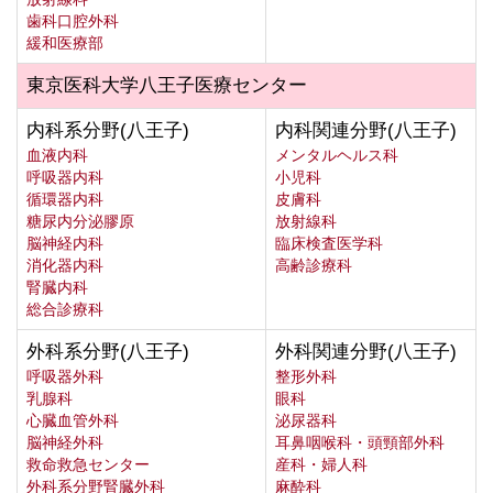
歯科口腔外科
緩和医療部
東京医科大学八王子医療センター
内科系分野(八王子)
内科関連分野(八王子)
血液内科
メンタルヘルス科
呼吸器内科
小児科
循環器内科
皮膚科
糖尿内分泌膠原
放射線科
脳神経内科
臨床検査医学科
消化器内科
高齢診療科
腎臓内科
総合診療科
外科系分野(八王子)
外科関連分野(八王子)
呼吸器外科
整形外科
乳腺科
眼科
心臓血管外科
泌尿器科
脳神経外科
耳鼻咽喉科・頭頸部外科
救命救急センター
産科・婦人科
外科系分野腎臓外科
麻酔科