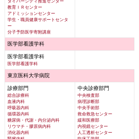
ダイバーシティ推進センター
教育ＩＲセンター
アドミッションセンター
学生・職員健康サポートセンタ
ー
分子予防医学寄附講座
医学部看護学科
医学部看護学科
医学部看護学科
東京医科大学病院
診療部門
中央診療部門
総合診療科
中央検査部
血液内科
病理診断部
呼吸器内科
中央手術部
循環器内科
救命救急センター
糖尿病・代謝・内分泌内科
緩和医療部
リウマチ・膠原病内科
内視鏡センター
消化器内科
人工透析センター
腎臓内科
臨床工学部